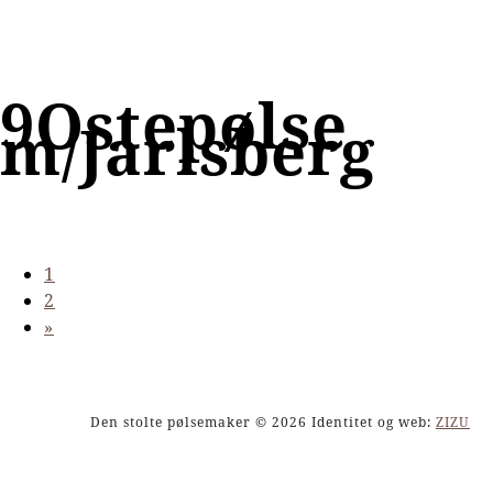
9Ostepølse
m/Jarlsberg
1
2
»
Den stolte pølsemaker © 2026 Identitet og web:
ZIZU